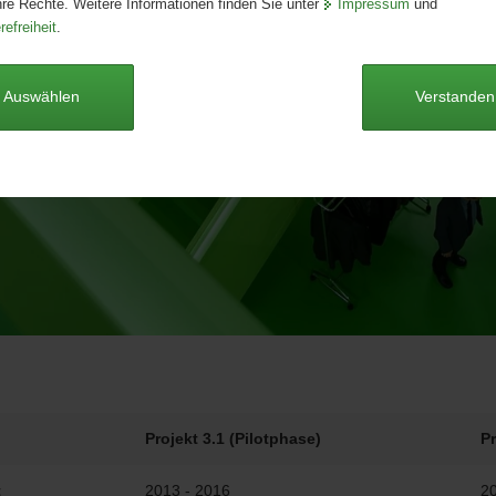
hre Rechte. Weitere Informationen finden Sie unter
Impressum
und
refreiheit
.
Auswählen
Verstanden
Projekt 3.1 (Pilotphase)
Pr
t
2013 - 2016
20