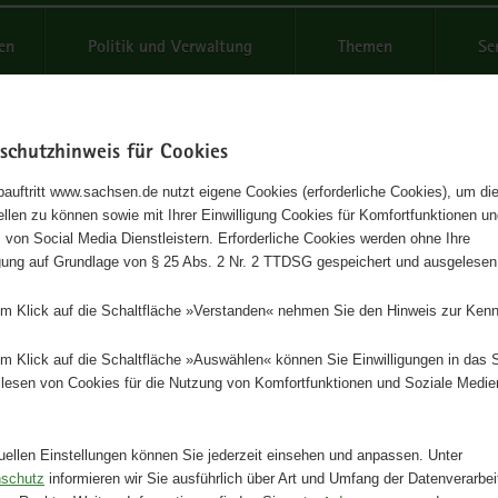
reifende
en
Politik und Verwaltung
Themen
Se
schutzhinweis für Cookies
Sprache
DE
Schrif
wechseln
auftritt www.sachsen.de nutzt eigene Cookies (erforderliche Cookies), um die
tellen zu können sowie mit Ihrer Einwilligung Cookies für Komfortfunktionen u
tigte Eckpunkte
t
 von Social Media Dienstleistern. Erforderliche Cookies werden ohne Ihre
igung auf Grundlage von § 25 Abs. 2 Nr. 2 TTDSG gespeichert und ausgelesen
em Klick auf die Schaltfläche »Verstanden« nehmen Sie den Hinweis zur Kenn
em Klick auf die Schaltfläche »Auswählen« können Sie Einwilligungen in das 
lesen von Cookies für die Nutzung von Komfortfunktionen und Soziale Medie
tuellen Einstellungen können Sie jederzeit einsehen und anpassen. Unter
nschutz
informieren wir Sie ausführlich über Art und Umfang der Datenverarbe