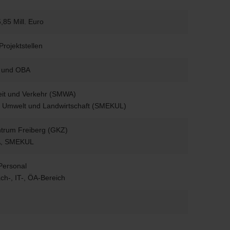
,85 Mill. Euro
Projektstellen
G und OBA
beit und Verkehr (SMWA)
a, Umwelt und Landwirtschaft (SMEKUL)
ntrum Freiberg (GKZ)
A, SMEKUL
 Personal
h-, IT-, ÖA-Bereich