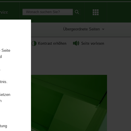
Suchbegriff
rvice
Suche starten
Übergeordnete Seiten
tgröße anpassen
Kontrast erhöhen
Seite vorlesen
 Seite
nd
.
tnis.
Setzen
n
itung